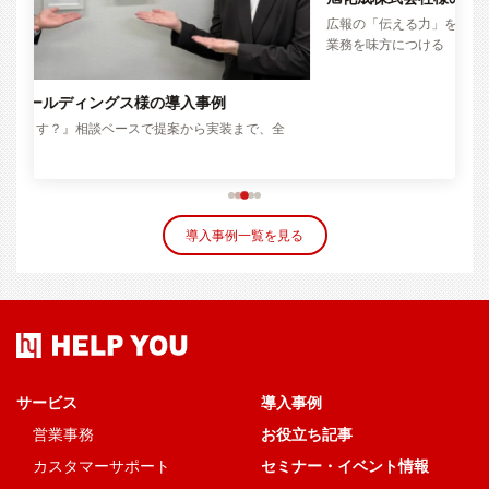
コ
旭化成株式会社様の導入事例
広報の「伝える力」を強化！ アウトソーシングでクリエイティブ
業務を味方につける
全
導入事例一覧を見る
サービス
導入事例
営業事務
お役立ち記事
カスタマーサポート
セミナー・イベント情報