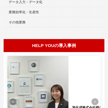
データ入力・データ化
業務効率化・生産性
その他業務
HELP YOUの導入事例
株