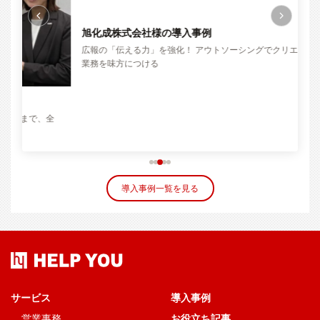
株
コ
旭化成株式会社様の導入事例
広報の「伝える力」を強化！ アウトソーシングでクリエイティブ
業務を味方につける
全
導入事例一覧を見る
サービス
導入事例
営業事務
お役立ち記事