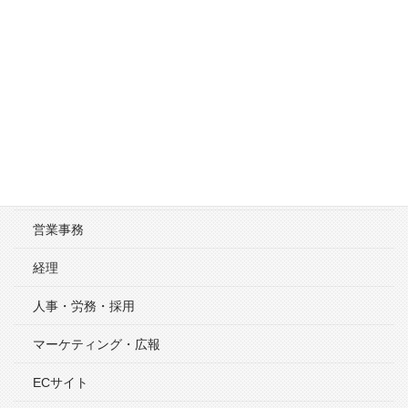
PowerPointが劇的に良くなる４つのポイン
ト
活用事例
秘書・総務・翻訳
アウトソーシング・外注
営業事務
経理
人事・労務・採用
マーケティング・広報
ECサイト