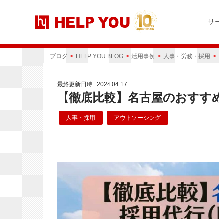
コ
ナ
ン
ビ
サ
テ
ゲ
ン
ー
ツ
シ
へ
ョ
ブログ
HELP YOU BLOG
活用事例
人事・労務・採用
ス
ン
キ
に
最終更新日時 :
2024.04.17
ッ
移
【徹底比較】名古屋のおすす
プ
動
人事・採用
アウトソーシング