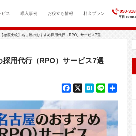
050-318
ービス
導入事例
お役立ち情報
料金プラン
平日 10:00-1
【徹底比較】名古屋のおすすめ採用代行（RPO）サービス7選
め採用代行（RPO）サービス7選
F
X
H
L
共
a
a
i
有
c
t
n
e
e
e
b
n
o
a