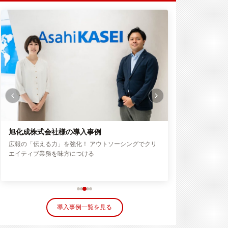
株式会社ユニヴァ・ペイキャスト様の導入事例
シマダグループ
コア業務の成果が2倍に！月465時間のノンコア業務を
「広報のあるべき
外注化
日々から解放
導入事例一覧を見る