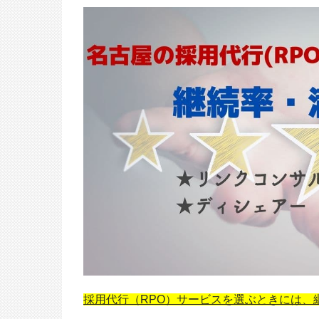
株式会社柴田屋ホールディン
人日本能率協会様の導入事例
『これ、自動化できます？』相談
0本以上のイベント運営を支える！月420時間
装まで、全部お任せ
ーシングで「息つく暇もない」業務を解消
採用代行（RPO）サービスを選ぶときには、