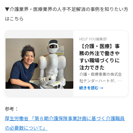
▼介護業界・医療業界の人手不足解消の事例を知りたい方
はこちら
HELP YOU編集部
【介護・医療】事
務の外注で働きや
すい職場づくりに
注力できた
介護・医療事業の株式会
社テンダーハートが、事
務業務の外注により職場
続きを読む →
環境整備に注力できた導
入事例。
参考：
厚生労働省 「第８期介護保険事業計画に基づく介護職員
の必要数について」