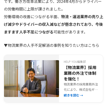
です。働き方改革法案により、2024年4月からドライバー
の労働時間に上限が課されました。
労働環境の改善につながる半面、
物流・運送業界の売り上
げ減少やドライバーの収入減などが懸念されており、今後
ますます人手不足につながる
可能性があります。
▼物流業界の人手不足解消の事例を知りたい方はこちら
HELP YOU編集部
【物流業界】採用
業務の外注で体制
を強化！
物流業界の採用業務外注
化により、株式会社ギオ
ンが人材確保と従業員満
続きを読む →
足度向上を実現した事例
を紹介するインタビュー