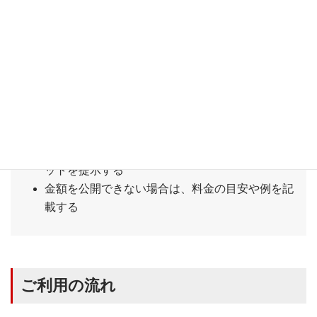
調することで購買意欲をさらに高められます。例えば、
「初回限定割引」や「年間契約で20%オフ」など、具体的
な特典を伝えましょう。
【作成のポイント】
プランによる提供内容の違いをわかりやすく説明
する
「○○な方におすすめ」など、プランごとのターゲ
ットを提示する
金額を公開できない場合は、料金の目安や例を記
載する
ご利用の流れ