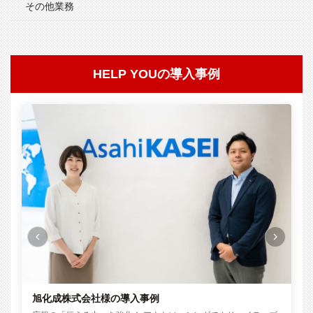
その他業務
HELP YOUの導入事例
株式会社ユニヴァ・ペイキャスト様の導入事例
シ
コア業務の成果が2倍に！月465時間のノンコア業務を外注化
「