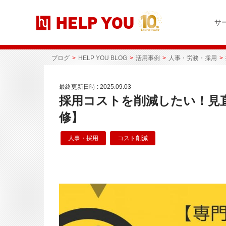
コ
ナ
ン
ビ
サ
テ
ゲ
ン
ー
ツ
シ
へ
ョ
ブログ
HELP YOU BLOG
活用事例
人事・労務・採用
ス
ン
キ
に
最終更新日時 :
2025.09.03
ッ
移
採用コストを削減したい！見直しの手順と5つの方法【専門家監
プ
動
修】
人事・採用
コスト削減