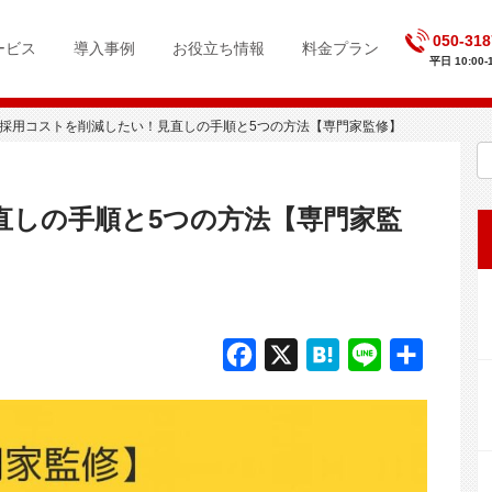
050-318
ービス
導入事例
お役立ち情報
料金プラン
平日 10:00-1
採用コストを削減したい！見直しの手順と5つの方法【専門家監修】
F
X
H
L
共
a
a
i
有
c
t
n
e
e
e
b
n