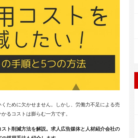
o
a
o
k
いくために欠かせません。しかし、労働力不足による売
かかるコストは膨らむ一方です。
コスト削減方法を解説。求人広告媒体と人材紹介会社の