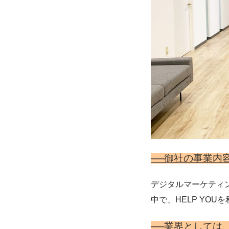
──御社の事業内
デジタルマーケティ
中で、HELP YO
──業界としては