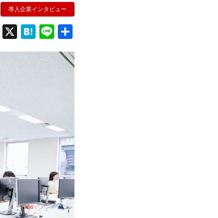
導入企業インタビュー
F
X
H
L
共
a
a
i
有
c
t
n
e
e
e
b
n
o
a
o
k