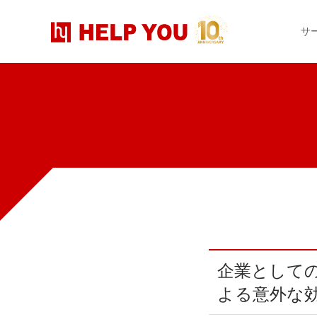
コ
ナ
ン
ビ
サ
テ
ゲ
ン
ー
ツ
シ
へ
ョ
ス
ン
キ
に
ッ
移
プ
動
企業としてのフットワークが軽くなる！業務のアウトソース化に
よる意外な