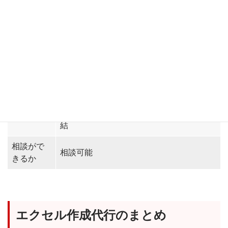
・個人のスキルや知識を売り買いできる日
特徴
本最大級のスキルマーケット
・サービス提供はオンライン上で完結
料金
作業者による
・SSLサーバ証明書を取得、データベース
セキュリ
内ではパスワードを暗号化して保存
ティ対策
・作業者により機密保持契約（NDA）を締
結
相談がで
相談可能
きるか
エクセル作成代行のまとめ