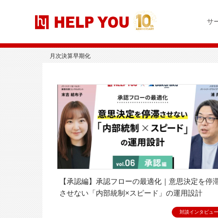
コ
ナ
ン
ビ
サ
テ
ゲ
ン
ー
ツ
シ
へ
ョ
月次決算早期化
ス
ン
キ
に
ッ
移
プ
動
【承認編】承認フローの最適化｜意思決定を停滞
させない「内部統制×スピード」の運用設計
対談インタビュ