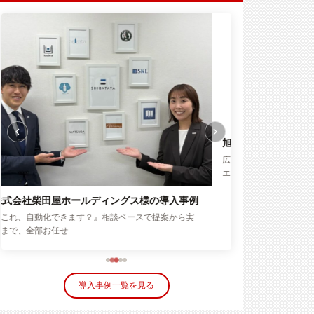
旭化成株式会社様の導入事例
株式会社ユニヴ
広報の「伝える力」を強化！ アウトソーシングでクリ
コア業務の成果が2
エイティブ業務を味方につける
外注化
導入事例一覧を見る