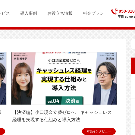
050-318
ービス
導入事例
お役立ち情報
料金プラン
平日 10:00-1
【決済編】小口現金立替ゼロへ｜キャッシュレス
経理を実現する仕組みと導入方法
ー
対談インタビュー