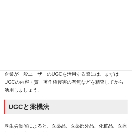
使用の許可を得ている場合を除き、一般ユーザーのUGC
を使用する際には、まず投稿ユーザーの許可を得なければ
なりません。これを怠ると著作権違反に問われてしまうの
です。
特に画像の投稿などで起こりがちなのが、ユーザーが何気
なく投稿したUGCが、他の著作物の無断転載などで著作
権を侵害してしまっているというもの。
企業が一般ユーザーのUGCを活用する際には、まずは
UGCの内容・質・著作権侵害の有無などを精査してから
活用しましょう。
UGCと薬機法
厚生労働省によると、医薬品、医薬部外品、化粧品、医療