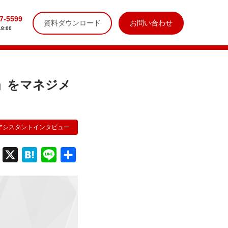
7-5599
資料ダウンロード
お問い合わせ
8:00
アシスタントインタビュー
F
X
H
L
共
a
a
i
有
c
t
n
e
e
e
b
n