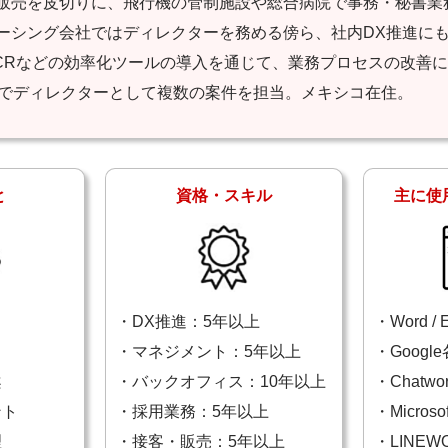
販売を皮切りに、飛行機の管制施設や総合病院で事務・秘書業
シング会社ではディレクターを務める傍ら、社内DX推進にも携わ
OCRなどの効率化ツールの導入を通じて、業務プロセスの改善
YOUでディレクターとして複数の案件を担当。メキシコ在住。
と
資格・スキル
主に使
・DX推進：5年以上
・Word / E
・マネジメント：5年以上
・Googl
案
・バックオフィス：10年以上
・Chatwork
ント
・採用業務：5年以上
・Microsof
理
・接客・販売：5年以上
・LINEW