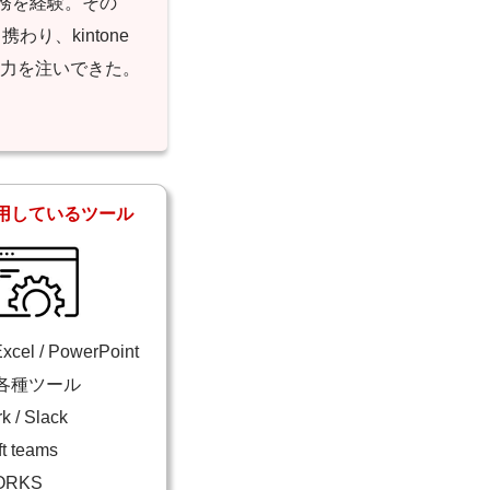
務を経験。その
り、kintone
に力を注いできた。
用しているツール
xcel / PowerPoint
e各種ツール
 / Slack
t teams
ORKS