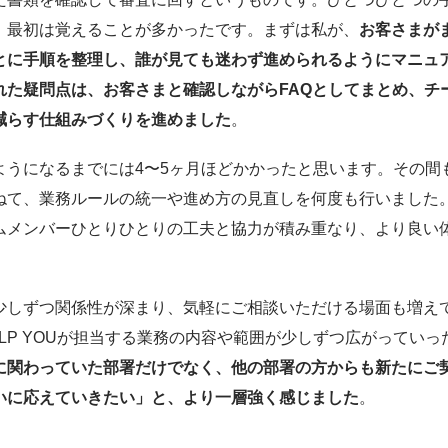
、最初は覚えることが多かったです。まずは私が、
お客さまが
とに手順を整理し、誰が見ても迷わず進められるようにマニュ
れた疑問点は、お客さまと確認しながらFAQとしてまとめ、チ
減らす仕組みづくりを進めました
。
ようになるまでには4〜5ヶ月ほどかかったと思います。その間
ねて、業務ルールの統一や進め方の見直しを何度も行いました
ムメンバーひとりひとりの工夫と協力が積み重なり、より良い
少しずつ関係性が深まり、気軽にご相談いただける場面も増え
LP YOUが担当する業務の内容や範囲が少しずつ広がってい
に関わっていた部署だけでなく、他の部署の方からも新たにご
いに応えていきたい」と、より一層強く感じました
。