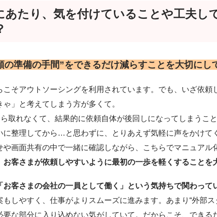
にあたり、気を付けていることや工夫し
？
頼の準備の手間”をできるだけ減らすことを大切にし
らこそアウトソーシングを利用されています。でも、いざ依頼
きゃ」と考えてしまう方が多くて。
”すら取れなくて、結果的に依頼自体が後回しになってしまうこ
いに整理してから…と思わずに、とりあえず気軽に声をかけて
せや画面共有の中で一緒に確認しながら、こちらでマニュアル
。
お客さまが依頼しやすいように最初の一歩を軽くすることを
「お客さまの会社の一員として働く」という気持ちで関わって
案もしやすく、仕事がよりスムーズに進みます。あまり“外部ス
必要な部分に入り込めない気がしていて。だからこそ、できる