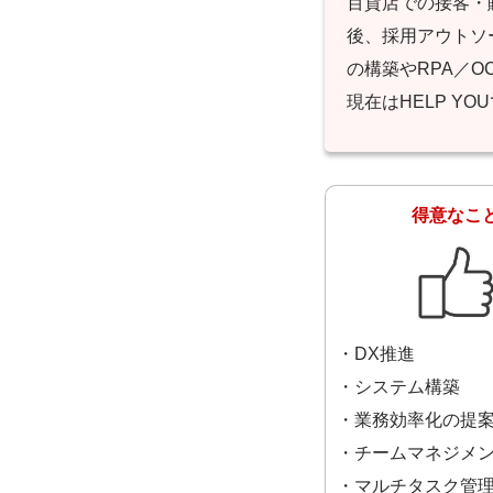
百貨店での接客・
後、採用アウトソー
の構築やRPA／
現在はHELP 
得意なこ
・DX推進
・システム構築
・業務効率化の提
・チームマネジメ
・マルチタスク管