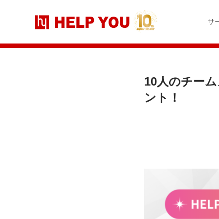
コ
ナ
ン
ビ
サ
テ
ゲ
ン
ー
ツ
シ
へ
ョ
ス
ン
キ
に
10人のチームメンバーの時差を活かした「24時間体制」をマネジメ
ッ
移
ント！
プ
動