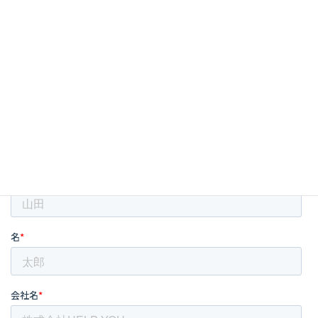
POINT
SNS運用の流れと弊社対応ソリューション
戦略・投稿・分析フェーズごとの運用タスク
SNS運用は時間がかかる！想定工数と課題